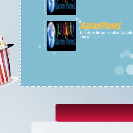
BaranPaneL
BaranPanel Herzaman Kaliteli Çözümle
Sunar