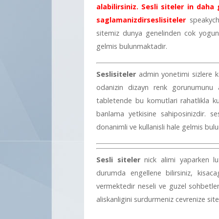
alabilirsiniz. Sesli siteler in da
saglamanizdir
seslisiteler
speakych
sitemiz dunya genelinden cok yogun 
gelmis bulunmaktadir.
Seslisiteler
admin yonetimi sizlere k
odanizin dizayn renk gorunumunu ay
tabletende bu komutlari rahatlikla ku
banlama yetkisine sahiposinizdir. se
donanimli ve kullanisli hale gelmis bul
Sesli siteler
nick alimi yaparken lu
durumda engellene bilirsiniz, kisac
vermektedir neseli ve guzel sohbetle
aliskanligini surdurmeniz cevrenize site