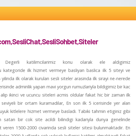
.com,SesliChat,SesliSohbet,Siteler
 Degerli katilimcilarimiz konu olarak ele aldigimiz
bu kategoride ilk hizmet vermeye basliyan baslica ilk 5 siteyi ve
yilinda ilk olarak kurulan sesli siteler arasinda ilk sirayi ne-nerede
erisinde adminlik yapan mavi yorgun rumuzlariyla bildigimiz bir kac
lip ikinci ve ucuncu siteleri acmis oldular fakat hic bir zaman ilk
seviyeli bir ortam kuramadilar, En son ilk 5 icerisinde yer alan
yuk kitlelere hizmet vermeye basladi. Tabiki tahmin etiginiz gibi
satan bir cok site acildi bilindigi kadariyla dunya genelinde
veren 1500-2000 civarinda sesli siteler sitesi bulunmaktadir. En
teler 2000 li yillarda cok yuksek kullanici katilimi almaktaydi fakat