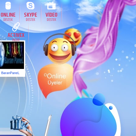
ONLINE
SKYPE
VİDEO
DESTEK
DESTEK
DESTEK
ACTIVEX
İNDİR
BaranPaneL