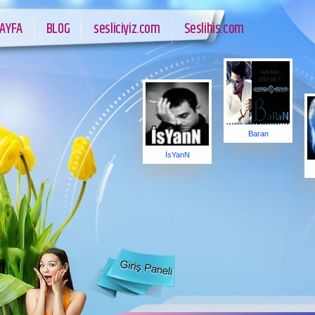
AYFA
BLOG
sesliciyiz.com
Seslihis.com
Baran
İsYanN