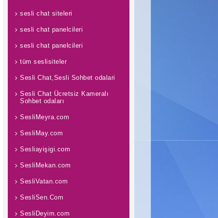
sesli chat siteleri
sesli chat panelcileri
sesli chat panelcileri
tüm seslisiteler
Sesli Chat,Sesli Sohbet odalari
Sesli Chat Ücretsiz Kameralı
Sohbet odaları
SesliMeyra.com
SesliMay.com
Sesliayişigi.com
SesliMekan.com
SesliVatan.com
SesliSen.Com
SesliDeyim.com