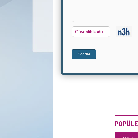
G.
Kodu
Gönder
POPÜLE