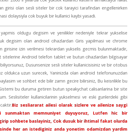
n girisi olan sesli siteler bir cok tarayici tarafindan engellenirken
asi dolaysiyla cok buyuk bir kullanici kaybi yasadi.
yapmis oldugu degisim ve yenilikler nedeniyle tekrar yukselise
k degisim olan android cihazlardan Giris yapilmasi ve chrome
an girisine izin verilmesi tekrardan yukselis gecmis bulunmaktadir,
sitelerine Android telefon tablet ve butun cihazlardan bilgisayar
ebiliyorsunuz, Dusunsenize sesli siteler kullanicisisiniz ve bir otobus
uz oldukca uzun surecek, Yaninizda olan android telefonunuzdan
paylasim ve sohbet ede bilir zamn gecire bilirsiniz, Bu keisnlikle bu
, Sistemi bu duruma getiren butun speakychat calisanlarina bir site
m. Seslisiteler kullanicilarinin yukselmesi ve eski gunlerdeki gibi
caktir.
Biz sesliararat ailesi olarak sizlere ve ailenize saygi
i sunmaktan memnuniyet duyuyoruz, Lutfen hic bir
irip sohbete baslayiniz, Cok dusuk bir ihtimal fakat olurda
risinde her an istediginiz anda yonetim odamizdan yardim