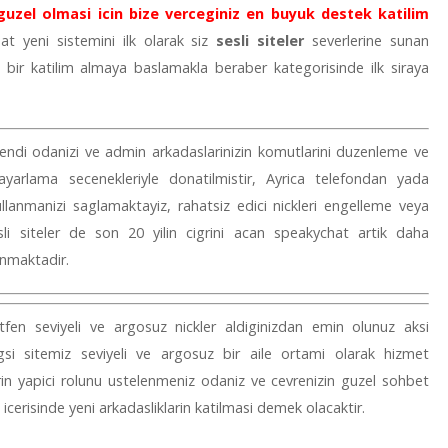
ha guzel olmasi icin bize verceginiz en buyuk destek katilim
at yeni sistemini ilk olarak siz
sesli siteler
severlerine sunan
bir katilim almaya baslamakla beraber kategorisinde ilk siraya
endi odanizi ve admin arkadaslarinizin komutlarini duzenleme ve
arlama secenekleriyle donatilmistir, Ayrica telefondan yada
llanmanizi saglamaktayiz, rahatsiz edici nickleri engelleme veya
sli siteler de son 20 yilin cigrini acan speakychat artik daha
unmaktadir.
tfen seviyeli ve argosuz nickler aldiginizdan emin olunuz aksi
agsi sitemiz seviyeli ve argosuz bir aile ortami olarak hizmet
rin yapici rolunu ustelenmeniz odaniz ve cevrenizin guzel sohbet
 icerisinde yeni arkadasliklarin katilmasi demek olacaktir.