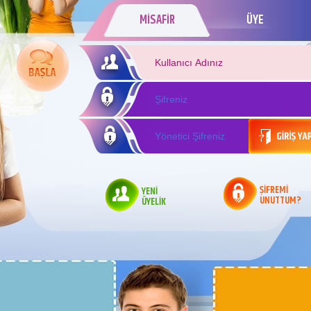
MİSAFİR
ÜYE
ŞİFREMİ
YENİ
UNUTTUM?
ÜYELİK