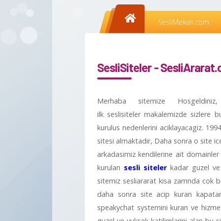
SesliMekan.com
SesliSiteler - SesliArarat
Merhaba sitemize Hosgeldiniz,
ilk seslisiteler makalemizde sizlere 
kurulus nedenlerini aciklayacagiz. 1994 
sitesi almaktadir, Daha sonra o site ic
arkadasimiz kendilerine ait domainler a
kurulan
sesli siteler
kadar guzel ve 
sitemiz sesliararat kisa zamnda cok bu
daha sonra site acip kuran kapatan 
speakychat systemini kuran ve hizmet 
guzel ve yuksek katilimlarini alan bu si