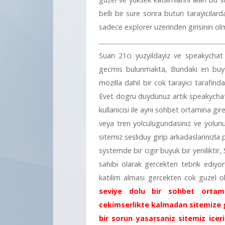
belli bir sure sonra butun tarayicilarda
sadece explorer uzerinden girisinin olm
Suan 21ci yuzyildayiz ve speakychat 
gecmis bulunmakta, Bundaki en buyu
mozilla dahil bir cok tarayici tarafind
Evet dogru duydunuz artik speakychat 
kullanicisi ile ayni sohbet ortamina gir
veya tren yolculugundasiniz ve yolun
sitemiz sesliduy girip arkadaslarinizla 
systemde bir cigir buyuk bir yeniliktir
sahibi olarak gercekten tebrik ediyoru
katilim almasi gercekten cok guzel ol
seviye dolu bir sohbet ortam
cekimserlikte kalmadan sitemize g
bir sorun yasarsaniz sitemiz ice