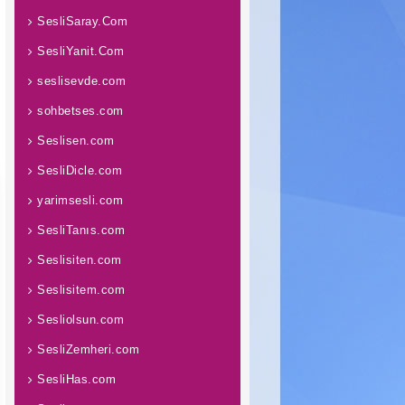
SesliSaray.Com
SesliYanit.Com
seslisevde.com
sohbetses.com
Seslisen.com
SesliDicle.com
yarimsesli.com
SesliTanıs.com
Seslisiten.com
Seslisitem.com
Sesliolsun.com
SesliZemheri.com
SesliHas.com