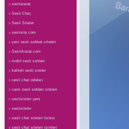
sesliararat
Sesli Chat,
Sesli Siteler
seslisite.com
yeni sesli sohbet siteleri
SesliArarat.com
mobil sesli sohbet
kaliteli sesli siteler
sesli chat odaları
canlı sesli sohbet siteleri
seslisiteler yeni
seslisiteler
sesli chat siteleri listesi
sesli chat siteleri isimleri