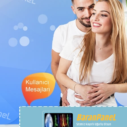
BaranPaneL
Siteniz Hayırlı Uğurlu Olsun