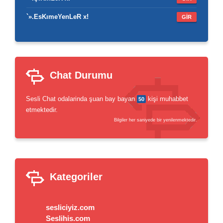
`».EsKımeYenLeR x!
GİR
Chat Durumu
Sesli Chat odalarinda şuan bay bayan
kişi muhabbet
50
etmektedir.
Bilgiler her saniyede bir yenilenmektedir.
Kategoriler
sesliciyiz.com
Seslihis.com