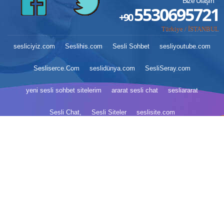
Bize Ulaşın
5530695721
+90
Türkiye / İSTANBUL
sesliciyiz.com
Seslihis.com
Sesli Sohbet
sesliyoutube.com
Sesliserce.Com
seslidünya.com
SesliSeray.com
yeni sesli sohbet sitelerim
ararat sesli chat
sesliararat
Sesli Chat,
Sesli Siteler
seslisite.com
yeni sesli sohbet siteleri
SesliArarat.com
mobil sesli sohbet
kaliteli sesli siteler
sesli chat odaları
canlı sesli sohbet siteleri
seslisiteler yeni
seslisiteler
sesli chat siteleri listesi
sesli chat siteleri isimleri
sesli chat siteleri
sesli chat panelcileri
sesli chat panelcileri
tüm seslisiteler