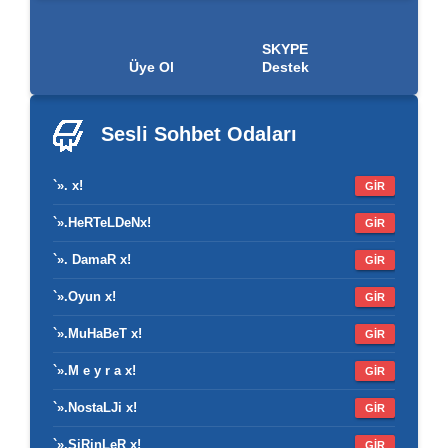
SKYPE
Üye Ol
Destek
Sesli Sohbet
Odaları
`». x!
GİR
`».HeRTeLDeNx!
GİR
`». DamaR x!
GİR
`».Oyun x!
GİR
`».MuHaBeT x!
GİR
`».M e y r a x!
GİR
`».NostaLJi x!
GİR
`».ŞiRinLeR x!
GİR