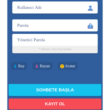
* Şifreniz yoksa boş bırakın
Bay
Bayan
Avatar
KAYIT OL