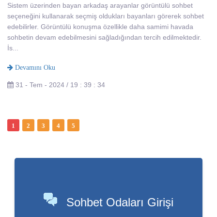
Sistem üzerinden bayan arkadaş arayanlar görüntülü sohbet
seçeneğini kullanarak seçmiş oldukları bayanları görerek sohbet
edebilirler. Görüntülü konuşma özellikle daha samimi havada
sohbetin devam edebilmesini sağladığından tercih edilmektedir.
İs...
Devamını Oku
31 - Tem - 2024 / 19 : 39 : 34
1
2
3
4
5
Sohbet Odaları Girişi