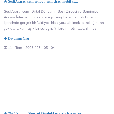
SesliArarat, sesli sohbet, sesli chat, mobil se...
SesliArarat.com: Dijital Dünyanın Sesli Zirvesi ve Samimiyet
Arayışı İnternet, doğası gereği geniş bir ağ; ancak bu ağın
içerisinde gerçek bir "aidiyet" hissi yaratabilmek, sanıldığından
çok daha karmaşık bir süreçtir. Yıllardır metin tabanlı mes...
Devamını Oku
11 - Tem - 2026 / 23 : 05 : 04
2025 Yılında Yepyeni Dostluklar Seslichat ve Se...