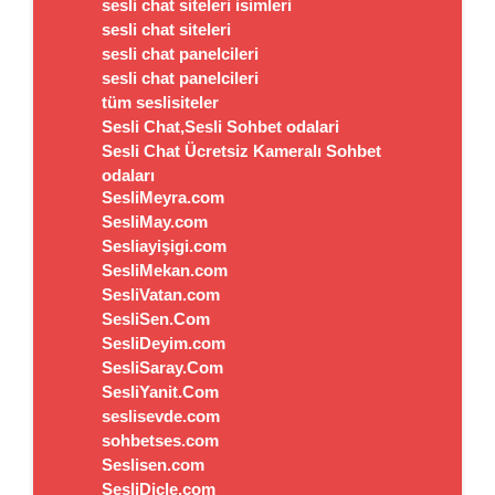
sesli chat siteleri isimleri
sesli chat siteleri
sesli chat panelcileri
sesli chat panelcileri
tüm seslisiteler
Sesli Chat,Sesli Sohbet odalari
Sesli Chat Ücretsiz Kameralı Sohbet
odaları
SesliMeyra.com
SesliMay.com
Sesliayişigi.com
SesliMekan.com
SesliVatan.com
SesliSen.Com
SesliDeyim.com
SesliSaray.Com
SesliYanit.Com
seslisevde.com
sohbetses.com
Seslisen.com
SesliDicle.com