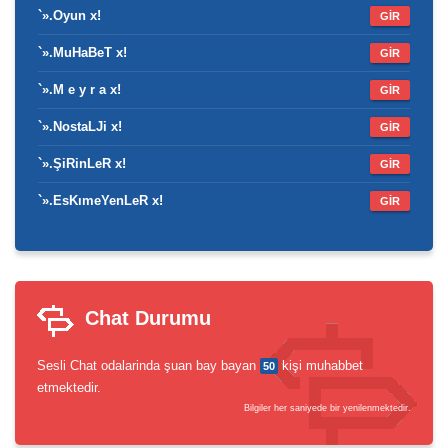
`».Oyun x!
GİR
`».MuHaBeT x!
GİR
`».M e y r a x!
GİR
`».NostaLJi x!
GİR
`».ŞiRinLeR x!
GİR
`».EsKımeYenLeR x!
GİR
Chat Durumu
Sesli Chat odalarinda şuan bay bayan
kişi muhabbet
50
etmektedir.
Bilgiler her saniyede bir yenilenmektedir.