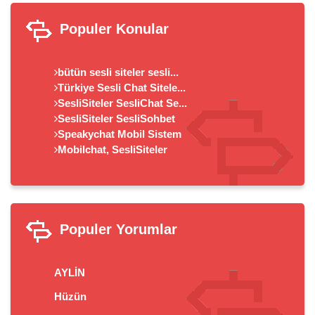
Populer Konular
bütün sesli siteler sesli...
Türkiye Sesli Chat Sitele...
SesliSiteler SesliChat Se...
SesliSiteler SesliSohbet
Speakychat Mobil Sistem
Mobilchat, SesliSiteler
Populer Yorumlar
AYLİN
Hüzün