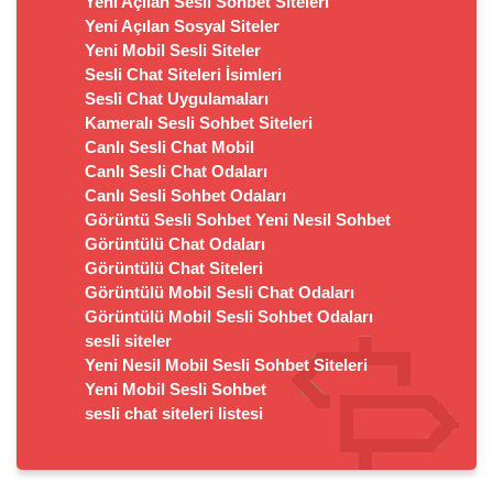
Yeni Açılan Sesli Sohbet Siteleri
Yeni Açılan Sosyal Siteler
Yeni Mobil Sesli Siteler
Sesli Chat Siteleri İsimleri
Sesli Chat Uygulamaları
Kameralı Sesli Sohbet Siteleri
Canlı Sesli Chat Mobil
Canlı Sesli Chat Odaları
Canlı Sesli Sohbet Odaları
Görüntü Sesli Sohbet Yeni Nesil Sohbet
Görüntülü Chat Odaları
Görüntülü Chat Siteleri
Görüntülü Mobil Sesli Chat Odaları
Görüntülü Mobil Sesli Sohbet Odaları
sesli siteler
Yeni Nesil Mobil Sesli Sohbet Siteleri
Yeni Mobil Sesli Sohbet
sesli chat siteleri listesi