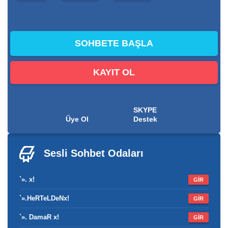
KAYIT OL
SKYPE
Üye Ol
Destek
Sesli Sohbet
Odaları
`». x!
GİR
`».HeRTeLDeNx!
GİR
`». DamaR x!
GİR