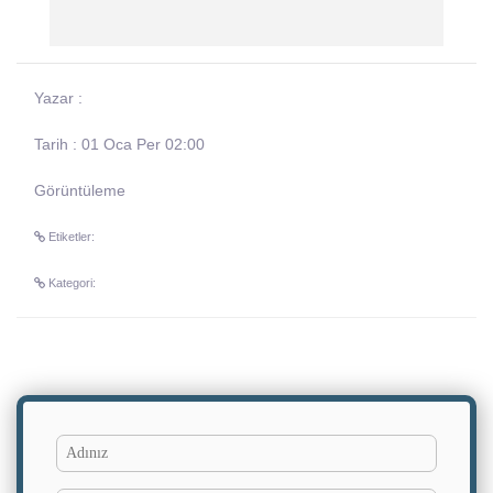
Yazar :
Tarih : 01 Oca Per 02:00
Görüntüleme
Etiketler:
Kategori:
Adınız
Yorumun