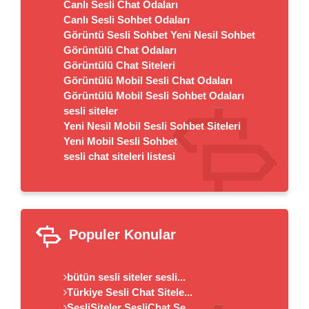
Canlı Sesli Chat Odaları
Canlı Sesli Sohbet Odaları
Görüntü Sesli Sohbet Yeni Nesil Sohbet
Görüntülü Chat Odaları
Görüntülü Chat Siteleri
Görüntülü Mobil Sesli Chat Odaları
Görüntülü Mobil Sesli Sohbet Odaları
sesli siteler
Yeni Nesil Mobil Sesli Sohbet Siteleri
Yeni Mobil Sesli Sohbet
sesli chat siteleri listesi
Populer Konular
bütün sesli siteler sesli...
Türkiye Sesli Chat Sitele...
SesliSiteler SesliChat Se...