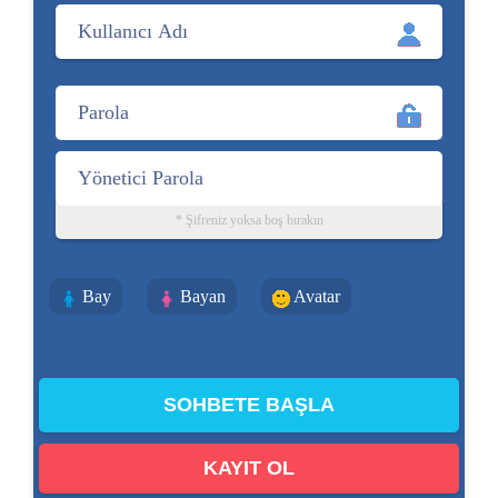
* Şifreniz yoksa boş bırakın
Bay
Bayan
Avatar
KAYIT OL