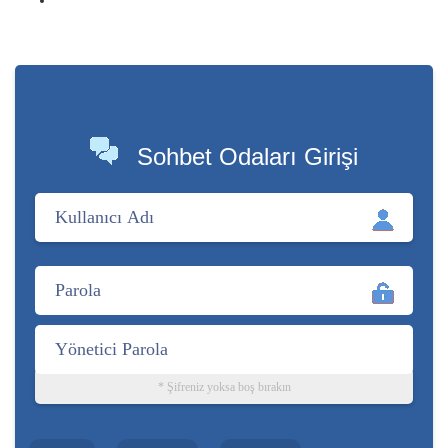
Sohbet Odaları Girişi
* Şifreniz yoksa boş bırakın