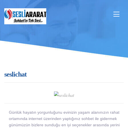
seslichat
Günlük hayatın yorgunluğunu evinizin yaşam alanınızın rahat
ortamında internet üzerinden yaptığınız sohbet ile gidermek
günümüzün bizlere sunduğu en iyi seçenekler arasında yerini