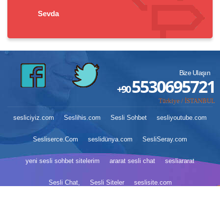
Sevda
Bize Ulaşın
5530695721
+90
Türkiye / İSTANBUL
sesliciyiz.com
Seslihis.com
Sesli Sohbet
sesliyoutube.com
Sesliserce.Com
seslidünya.com
SesliSeray.com
yeni sesli sohbet sitelerim
ararat sesli chat
sesliararat
Sesli Chat,
Sesli Siteler
seslisite.com
yeni sesli sohbet siteleri
SesliArarat.com
mobil sesli sohbet