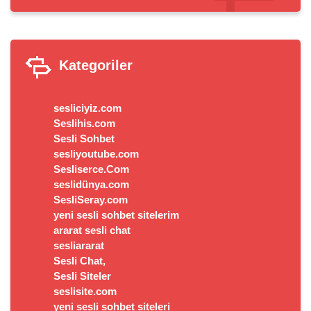
Kategoriler
sesliciyiz.com
Seslihis.com
Sesli Sohbet
sesliyoutube.com
Sesliserce.Com
seslidünya.com
SesliSeray.com
yeni sesli sohbet sitelerim
ararat sesli chat
sesliararat
Sesli Chat,
Sesli Siteler
seslisite.com
yeni sesli sohbet siteleri