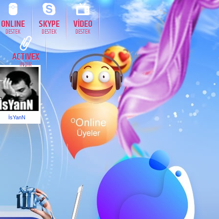
ONLINE
SKYPE
VİDEO
DESTEK
DESTEK
DESTEK
ACTIVEX
İNDİR
İsYanN