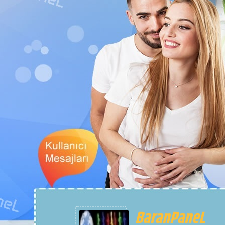
İsYanN
Senin aşkını dağlara yazacaktım ama