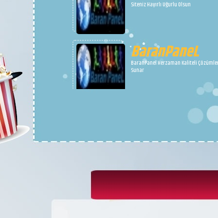
aşkımdan daha büyük bir dağ bulamad
İsYanN
Yüreğini sevdim cancağazım, daha sö
yok..