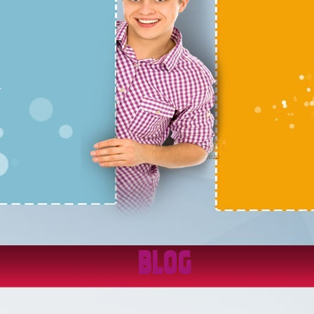
ım.
züm
BLOG