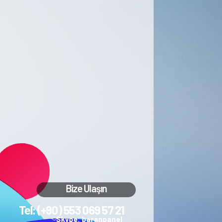
Bize Ulaşın
Tel: (+90) 553 069 57 21
Skype: baranpanel