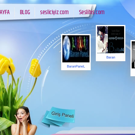
AYFA
BLOG
sesliciyiz.com
Seslihis.com
Baran
BaranPaneL