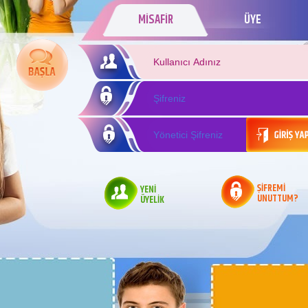
MİSAFİR
ÜYE
ŞİFREMİ
YENİ
UNUTTUM?
ÜYELİK