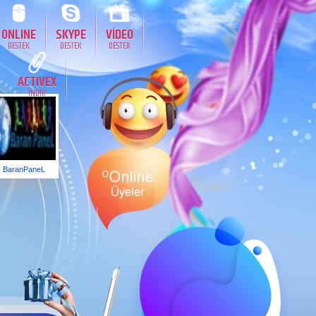
ONLINE
SKYPE
VİDEO
DESTEK
DESTEK
DESTEK
ACTIVEX
İNDİR
BaranPaneL