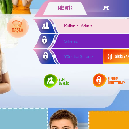
MİSAFİR
ÜYE
ŞİFREMİ
YENİ
UNUTTUM?
ÜYELİK