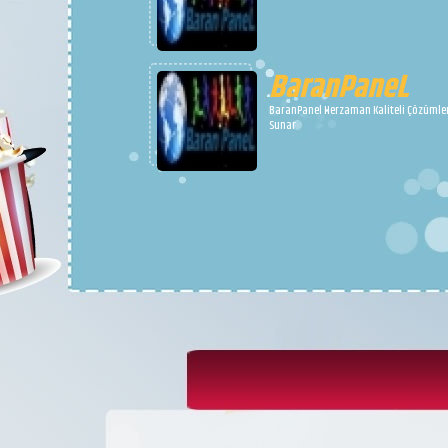
BaranPaneL
BaranPanel Herzaman Kaliteli Çözümle
Sunar