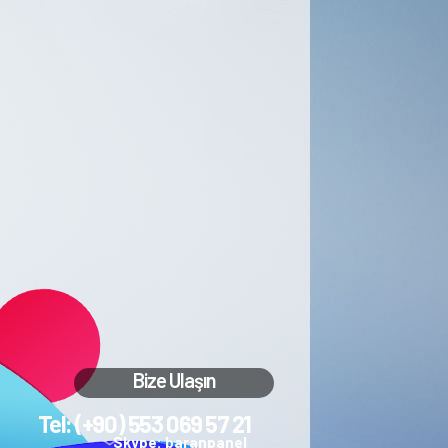
Bize Ulaşın
Tel: (+90) 553 069 57 21
Skype: baranpanel