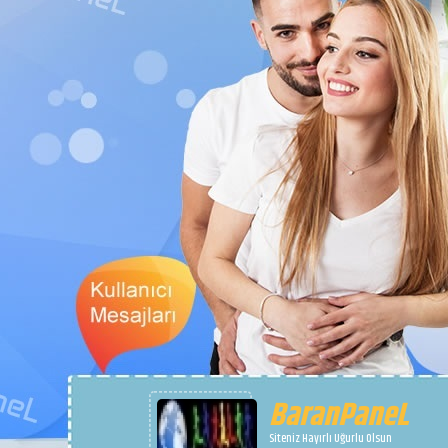
BaranPaneL
Siteniz Hayırlı Uğurlu Olsun