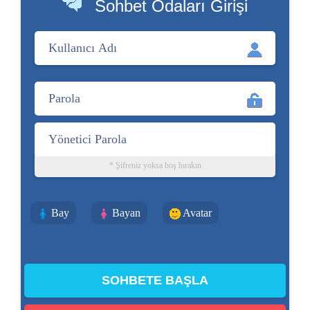
Sohbet Odaları Girişi
* Şifreniz yoksa boş bırakın
Bay
Bayan
Avatar