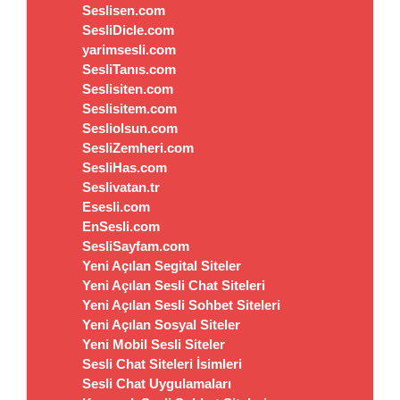
Seslisen.com
SesliDicle.com
yarimsesli.com
SesliTanıs.com
Seslisiten.com
Seslisitem.com
Sesliolsun.com
SesliZemheri.com
SesliHas.com
Seslivatan.tr
Esesli.com
EnSesli.com
SesliSayfam.com
Yeni Açılan Segital Siteler
Yeni Açılan Sesli Chat Siteleri
Yeni Açılan Sesli Sohbet Siteleri
Yeni Açılan Sosyal Siteler
Yeni Mobil Sesli Siteler
Sesli Chat Siteleri İsimleri
Sesli Chat Uygulamaları