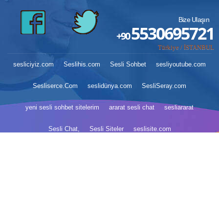
Bize Ulaşın
5530695721
+90
Türkiye / İSTANBUL
sesliciyiz.com
Seslihis.com
Sesli Sohbet
sesliyoutube.com
Sesliserce.Com
seslidünya.com
SesliSeray.com
yeni sesli sohbet sitelerim
ararat sesli chat
sesliararat
Sesli Chat,
Sesli Siteler
seslisite.com
yeni sesli sohbet siteleri
SesliArarat.com
mobil sesli sohbet
kaliteli sesli siteler
sesli chat odaları
canlı sesli sohbet siteleri
seslisiteler yeni
seslisiteler
sesli chat siteleri listesi
sesli chat siteleri isimleri
sesli chat siteleri
sesli chat panelcileri