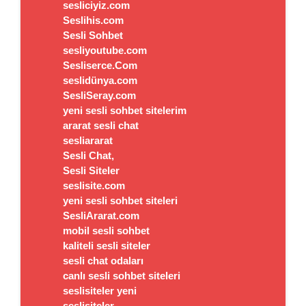
sesliciyiz.com
Seslihis.com
Sesli Sohbet
sesliyoutube.com
Sesliserce.Com
seslidünya.com
SesliSeray.com
yeni sesli sohbet sitelerim
ararat sesli chat
sesliararat
Sesli Chat,
Sesli Siteler
seslisite.com
yeni sesli sohbet siteleri
SesliArarat.com
mobil sesli sohbet
kaliteli sesli siteler
sesli chat odaları
canlı sesli sohbet siteleri
seslisiteler yeni
seslisiteler