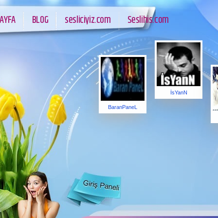
AYFA
BLOG
sesliciyiz.com
Seslihis.com
İsYanN
BaranPaneL