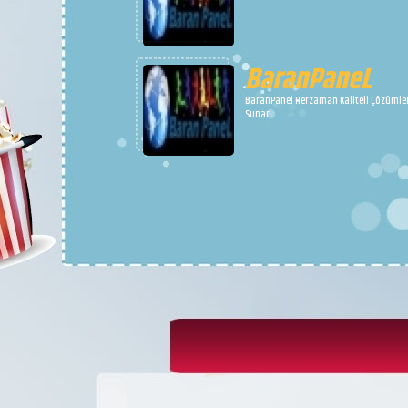
BaranPaneL
BaranPanel Herzaman Kaliteli Çözümle
Sunar