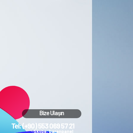
Bize Ulaşın
Tel: (+90) 553 069 57 21
Skype: baranpanel