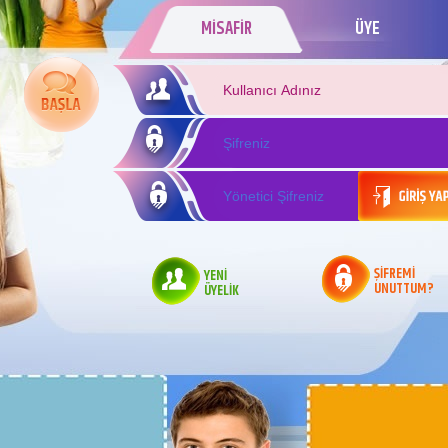
MİSAFİR
ÜYE
ŞİFREMİ
YENİ
UNUTTUM?
ÜYELİK