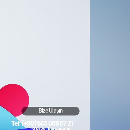
Bize Ulaşın
Tel: (+90) 553 069 57 21
Skype: baranpanel