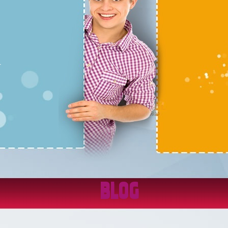
ım.
züm
BLOG