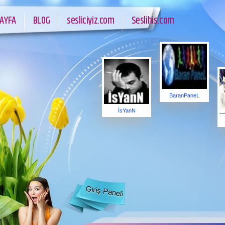
AYFA
BLOG
sesliciyiz.com
Seslihis.com
BaranPaneL
İsYanN