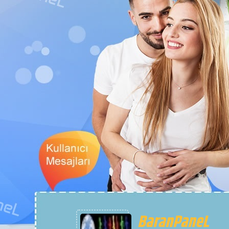
İsYanN
Senin aşkını dağlara yazacaktım ama