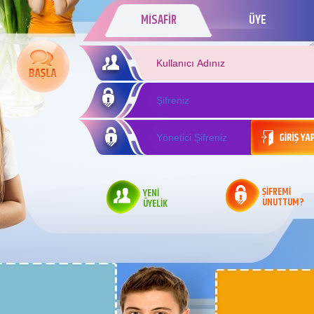
MİSAFİR
ÜYE
ŞİFREMİ
YENİ
UNUTTUM?
ÜYELİK