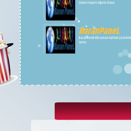
aşkımdan daha büyük bir dağ bulamad
İsYanN
Yüreğini sevdim cancağazım, daha sö
yok..