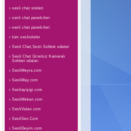
sesli chat siteleri
sesli chat panelcileri
sesli chat panelcileri
tüm seslisiteler
Sesli Chat,Sesli Sohbet odalari
Sesli Chat Ücretsiz Kameralı
Sohbet odaları
SesliMeyra.com
SesliMay.com
Sesliayişigi.com
SesliMekan.com
SesliVatan.com
SesliSen.Com
SesliDeyim.com