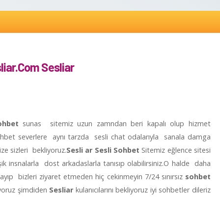
sliar.Com Sesliar
ohbet
sunas sitemiz uzun zamndan beri kapalı olup hizmet
sohbet severlere aynı tarzda sesli chat odalarıyla sanala damga
ze sizleri bekliyoruz.
Sesli ar
Sesli Sohbet
Sitemiz eğlence sitesi
 insnalarla dost arkadaslarla tanısıp olabilirsiniz.O halde daha
ıp bizleri ziyaret etmeden hiç cekinmeyin 7/24 sınırsız
sohbet
yoruz şimdiden
Sesliar
kulanıcılarını bekliyoruz iyi sohbetler dileriz