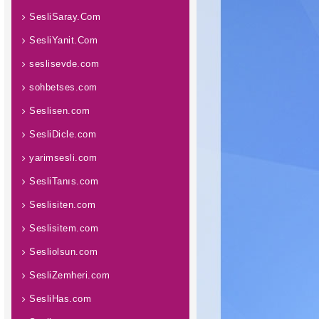
SesliSaray.Com
SesliYanit.Com
seslisevde.com
sohbetses.com
Seslisen.com
SesliDicle.com
yarimsesli.com
SesliTanıs.com
Seslisiten.com
Seslisitem.com
Sesliolsun.com
SesliZemheri.com
SesliHas.com