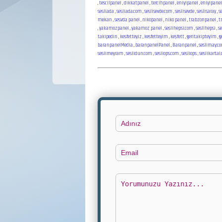
,
tescilpanel
,
dikkatpanel
,
tercihpanel
,
eniyipanel
,
eniyipanel
sesliada
,
sesliada.com
,
seslisevde.com
,
seslisevde
,
seslisaray
,
s
mekan
,
sesvda panel
,
nikopanel
,
niko panel
,
trabzonpanel
,
t
,
yakamozpanel
,
yakamoz panel
,
seslihepsi.com
,
seslihepsi
,
s
takipedin
,
kesfetteyiz
,
kesfetteyim
,
keşfett
,
geritakipteyim
,
g
baranpanelMedia
,
baranpanelPanel
,
Baranpanel
,
seslimay.c
seslimeyram
,
seslidun.com
,
sesliops.com
,
sesliops
,
seslikartal
Adınız
Email
Yorumunuz