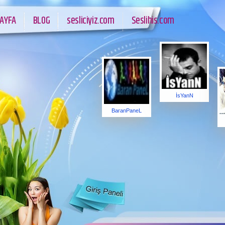
AYFA
BLOG
sesliciyiz.com
Seslihis.com
İsYanN
BaranPaneL