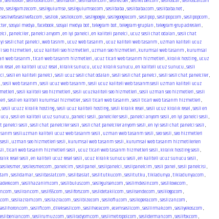
a
,
seslioskar
,
seslioskar.com
,
seslisalon
,
seslisalon.com
,
sesliezber
,
sesliezber.com
,
seslioscar
,
seslioscar.com
ze
,
sesligamze.com
,
sesligulumse
,
sesligulumse.com
,
seslibaba
,
seslibaba.com
,
seslibaba.net
,
,
seslivefaseslivefa.com
,
sesliok
,
sesliok.com
,
sesligoogle
,
sesligoogle.com
,
seslipop
,
seslipop.com
,
seslipopcom
,
tter
,
sosyal medya
,
facebook
,
sosyal medya bot
,
telegram bot
,
telegram grupları
,
telegram grup adresleri
,
elci
,
panelciler
,
panelci arıyom
,
en iyi panelci
,
en kaliteli panelci
,
ucuz sesli chat odaları
,
sesli chat
iyi sesli chat panelci
,
web tasrım
,
ucuz web tasarım
,
ucuz kaliteli web tasarım
,
uzman kaliteli ucuz
li seo hizmetleri
,
ucuz kaliteli seo hizmetleri
,
uzman seo hizmetleri
,
kurumsal web tasarım
,
kurumsal
ari web tasarım
,
ticari web tasarım hizmetleri
,
ucuz ticari web tasarım hizmetleri
,
kiralık hosting
,
ucuz
k resel
,
en kaliteli ucuz resel
,
kiralık sunucu
,
ucuz kiralık sunucu
,
en kaliteli ucuz sunucu
,
sesli
lci
,
sesli en kaliteli panelci
,
sesli ucuz sesli chat odaları
,
sesli sesli chat panelci
,
sesli sesli chat panelciler
,
,
sesli web tasarım
,
sesli ucuz web tasarım
,
sesli ucuz kaliteli web tasarım.sesli uzman kaliteli ucuz
zmetleri
,
sesli kaliteli seo hizmetleri
,
sesli ucuzkaliteli seo hizmetleri
,
sesli uzman seo hizmetleri
,
sesli
eri
,
sesli en kaliteli kurumsal hizmetler
,
sesli ticari web tasarım
,
sesli ticari web tasarım hizmetleri
,
,
sesli ucuzz kiralik hosting
,
sesli ucuz kaliteli hosting
,
sesli kiralık resel
,
sesli ucuz kiralık resel
,
sesli en
unucu
,
sesli en kaliteli ucuz sunucu
,
panelci sesli
,
panelciler sesli
,
panelci arıyom sesli
,
en iyi panelci sesli
,
t panelci sesli
,
sesli chat panelciler sesli
,
sesli chat panelciler arıyom sesli
,
en iyi sesli chat panelci sesli
,
asarım sesli.uzman kaliteli ucuz web tasarım sesli
,
uzman web tasarım sesli
,
seo sesli
,
seo hizmetleri
sesli
,
uzman seo hizmetleri sesli
,
kurumsal web tasarım sesli
,
kurumsal web tasarım hizmetllerien
sli
,
ticari web tasarım hizmetleri sesli
,
ucuz ticari web tasarım hizmetleri sesli
,
kiralık hosting sesli
,
alık resel sesli
,
en kaliteli ucuz resel sesli
,
ucuz kiralık sunucu sesli
,
en kaliteli ucuz sunucu sesli
,
sesliesmer
,
sesliesmer.com
,
panelcim
,
seslipanel
,
seslipanelci
,
seslipanelcim
,
sesli panel
,
sesli panelcisi
,
rtam
,
seslidamar
,
seslibaslat.com
,
seslibaslat
,
seslitutku.com
,
seslitutku
,
tikladunya
,
tikladunya.com
,
kadere.com
,
seslihazanim.com
,
seslibulus.com
,
sesligulsen.com
,
seslimdesin.com
,
seslilove.com
,
in.com
,
sesliran.com
,
sesli55.com
,
seslifors.com
,
seslidetakil.com
,
seslisende.com
,
seslilogo.com
,
e.com
,
sesliazram.com
,
sesliazra.com
,
seslibize.com
,
seslioflu.com
,
sesliopera.com
,
seslizan.com
,
seslihoron.com
,
seslifi.com
,
dileksesli.com
,
seslihece.com
,
ecemsesli.com
,
sesliirmak.com
,
sesliyekos.com
,
seslibenian.com
,
seslirumuz.com
,
sesliradyom.com
,
seslimetropol.com
,
sesliderman.com
,
seslifox.com
,