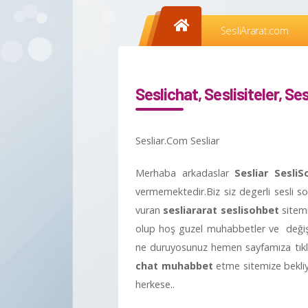
SesliArarat.com
Seslichat, Seslisiteler, Se
Sesliar.Com Sesliar
Merhaba arkadaslar
Sesliar
SesliS
vermemektedir.Biz siz degerli sesli 
vuran
sesliararat
seslisohbet
sitemi
olup hoş guzel muhabbetler ve değişik
ne duruyosunuz hemen sayfamıza tıklay
chat muhabbet
etme sitemize bekli
herkese..