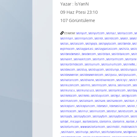
Yazar : İsYanN
09 Haz Ptesi 23:10
107 Görüntüleme
Etiketler:
sesliyurt
,
sesliyurt.com
,
seslisaz
,
seslisaz.com
,
se
seslinisan
,
seslinisan.com
,
seslirol
,
seslirol.com
,
sesesli
,
sesesl
seslias
,
seslias.com
,
sesliyayla
,
sesliyayla.com
,
seslibende
,
ses
expimo.com
,
sesliayparcasi
,
sesliayparcasi.com
,
seslisila
,
sesl
sesliberabersesli
,
beraber.com
,
seslibibak
,
seslibibak.com
,
sesl
seslivakit
,
seslivakit.com
,
seslitarih
,
seslitarih.com
,
seslitane
seslikalbimde.com
,
seslisunum
,
seslisunum.com
,
seslinefes
,
seslidev.com
,
sesliduy
,
sesliduy.com
,
seslidunya
,
seslidunya.c
seslidesevenler
,
seslidesevenler.com
,
seslipusu
,
seslipusu.com
seslivatan.com
,
seslidivane
,
seslidivane.com
,
sesliciyiz
,
seslic
seslikuzen.com
,
seslihis
,
seslihis.com
,
seslila
,
seslila.com
,
ses
seslikurucu
,
seslikurucu.co
,
seslisarki
,
seslisarki.com
,
seslibay
seslikeko.com
,
seslikeko
,
sesliduyur.com
,
sesligul
,
sesligul.com
seslimavi.com
,
sesliaksam
,
seslisare
,
seslisare.com
,
seslikan
,
sesliceylani
,
sesliceylan.com
,
lidersesli
,
lidersesli.com
,
sesliol
,
seslimce.com
,
seslinur
,
seslinur.com
,
seslidur
,
seslidur.com
,
s
seslisayfa
,
seslisayfa.com
,
seslisayfam
,
seslisayfam.com
,
sesli
sohbet
,
micayari
,
realteksterio
,
steriomix
,
steriomik
,
realtek
,
sesliortam.com
,
wwwsesliortamcom
,
seslimobil
,
mobilseslic
,
seslihavin
,
seslihulya
,
seslifun
,
seslifulseslicene
,
sesligenel.