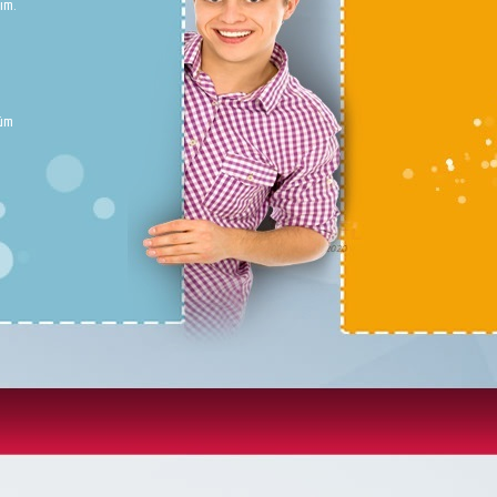
ım.
züm