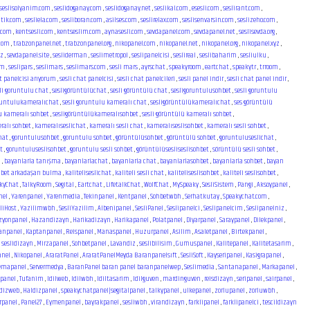
seslisolyanim.com
,
seslidoganay.com
,
seslidoganay.net
,
seslikal.com
,
esesli.com
,
seslirant.com
,
atik.com
,
sesliela.com
,
sesliboran.com
,
asilses.com
,
seslirelax.com
,
seslisenvarsin.com
,
seslizeho.com
,
i.com
,
kentsesli.com
,
kentseslim.com
,
aynasesli.com
,
sevdapanel.com
,
sevdapanel.net
,
seslisevda.org
,
.com
,
trabzonpanel.net
,
trabzonpanel.org
,
nikopanel.com
,
nikopanel.net
,
nikopanel.org
,
nikopanel.xyz
,
yz
,
sevdapanel.site
,
sesliderman
,
seslimetropol
,
seslipanelcisi
,
seslireal
,
seslibaharim
,
sesliulku
,
om
,
seslipars
,
seslimars
,
seslimars.com
,
sesli mars
,
ayrschat
,
speakyroom
,
eartchat
,
speakytr
,
trroom
,
at panelcisi arıyorum
,
sesli chat panelcisi
,
sesli chat panelcileri
,
sesli panel indir
,
sesli chat panel indir
,
li goruntulu chat
,
sesligörüntülüchat
,
sesli görüntülü chat
,
sesligoruntulusohbet
,
sesli goruntulu
oruntulukameralıchat
,
sesli goruntulu kameralı chat
,
sesligörüntülükameralıchat
,
ses görüntülü
u kameralı sohbet
,
sesligörüntülükameralısohbet
,
sesli görüntülü kameralı sohbet
,
ralı sohbet
,
kameralıseslichat
,
kameralı sesli chat
,
kameralıseslisohbet
,
kameralı sesli sohbet
,
hat
,
goruntulusohbet
,
goruntulu sohbet
,
görüntülüsohbet
,
görüntülü sohbet
,
goruntuluseslichat
,
t
,
goruntuluseslisohbet
,
goruntulu sesli sohbet
,
görüntülüsesliseslisohbet
,
sörüntülü sesli sohbet
,
a
,
bayanlarla tanışma
,
bayanlarlachat
,
bayanlarla chat
,
bayanlarlasohbet
,
bayanlarla sohbet
,
bayan
hbet arkadaşarı bulma
,
kaliteliseslichat
,
kaliteli sesli chat
,
kaliteliseslisohbet
,
kaliteli seslisohbet
,
kyChat
,
TalkyRoom
,
Segital
,
Eartchat
,
LifetalkChat
,
WolfChat
,
MySpeaky
,
SesliSistem
,
Pangi
,
Aksoypanel
,
nel
,
Yarenpanel
,
Yarenmedia
,
Tekinpanel
,
Kentpanel
,
Sohbetwbh
,
Serhatkutay
,
Speakychat.com
,
liHost
,
Yazilimwbh
,
SesliYazilim
,
Albenipanel
,
SesliPanel
,
Seslipanelci
,
Seslipanelcim
,
Seslipanelniz
,
zyonpanel
,
Hazandizayn
,
Harikadizayn
,
Harikapanel
,
Polatpanel
,
Diyarpanel
,
Saraypanel
,
Dilekpanel
,
anpanel
,
Kaptanpanel
,
Reispanel
,
Manaspanel
,
Huzurpanel
,
Asilim
,
Asaletpanel
,
Birtekpanel
,
,
seslidizayn
,
Mirzapanel
,
Sohbetpanel
,
Lavandiz
,
seslibilisim
,
Gumuspanel
,
Kalitepanel
,
Kalitetasarim
,
anel
,
Nikopanel
,
AraratPanel
,
AraratPanelMeyda Baranpanelsıft
,
SesliSoft
,
Kayseripanel
,
Kasigrapanel
,
emapanel
,
Servermedya
,
BaranPanel baran panel baranpanelwep
,
Seslimedia
,
Santanapanel
,
Markapanel
,
epanel
,
Tufanim
,
Idilweb
,
Idilwbh
,
Idiltasarim
,
Idilguven
,
mardinguven
,
reisdizayn
,
seripanel
,
sairpanel
,
dizweb
,
Haldizpanel
,
speakychatpanel|segitalpanel
,
talkypanel
,
ulkepanel
,
zorlupanel
,
zorluwbh
,
rpanel
,
Panel27
,
Eymenpanel
,
bayrakpanel
,
sesliwbh
,
virandizayn
,
farklipanel
,
farklipanelci
,
tescildizayn