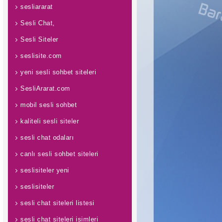
sesliararat
Sesli Chat,
Sesli Siteler
seslisite.com
yeni sesli sohbet siteleri
SesliArarat.com
mobil sesli sohbet
kaliteli sesli siteler
sesli chat odaları
canlı sesli sohbet siteleri
seslisiteler yeni
seslisiteler
sesli chat siteleri listesi
sesli chat siteleri isimleri