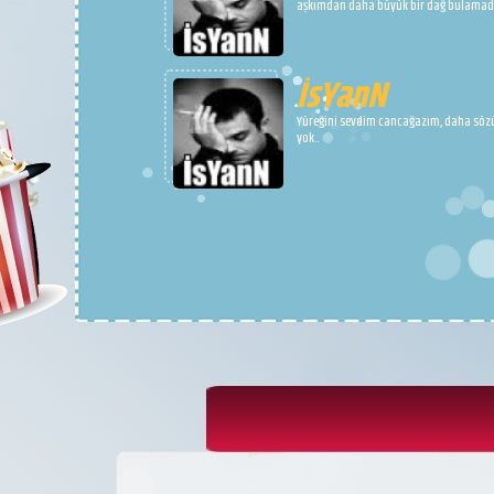
aşkımdan daha büyük bir dağ bulamad
İsYanN
Yüreğini sevdim cancağazım, daha sö
yok..