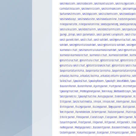
seslireal.com
,
sesliside.com
,
seslikaktus.com
,
sesliruzgar.com
,
camdatikla.com
,
seslieviniz.com
,
seslisimsek.com
,
seslisemp
baharseslim.com
,
seslioya.com
,
sesliulkem.com
,
seslisevdayel
seslisevda.xyz
,
seslisevda.site
,
seslisevda.online
,
trabzonpanel
nikopanel.site
,
nikopanel.online
,
sevdapanel.org
,
sevdapanel.x
sesliulku.com
,
seslidostlarim
,
seslidostlarim.com
,
seslipars.c
pangi
,
pinyo
,
sesli panelsesli
,
sesli panelci arıyorum
,
sesli ch
sesli panelcileri
,
sesli chat
,
sesli sohbet
,
sesligorunluchat
,
ses
sohbet
,
sesligörüntülüsohbet
,
sesli görüntülü sohbet
,
seslig
kameralı chat
,
seslisoruntulukameralısohbet
,
sesli goruntul
kameralıkameralıchat
,
kameralı chat
,
kameralısohbet
,
kame
goruntuluchat
,
goruntulu chat
,
görüntülüchat
,
görüntülü c
goruntulu sesli chat
,
görüntülüseslichat
,
görüntülü sesli cha
bayanlarlatanisma
,
bayanlarla tanisma
,
bayanlarlatanışm
arkadaş bulma
,
arkadaş bulma
,
arkadaş ortamı yaratma
,
so
TalksChat
,
SpeaksChat
,
SpeakyRoom
,
SpeakyTr
,
Voice5Web
,
Spea
BaaranPanel
,
BaranPanel
,
Ajanspanel
,
Yurtpanel
,
Hizmetpa
Speakychat.net
,
Profesyonelpanel
,
Teknikay
,
WebseoDizayn
,
Ses
Seslipanelcisi
,
SpeakyChat.me
,
Avrupapanel
,
Evrenselpanel
,
Vi
Elitpanel
,
Seslichatmedia
,
Imrak
,
Imrak.net
,
Alempanel
,
Bar
Birlikpanel
,
Ruzgarpanel
,
Kuzeypanel
,
Dogupanel
,
Batipanel
Tercihpanel
,
Paneldestek
,
Ozlempanel
,
Trabzonpanel
,
Platinp
Erkilicpanel
,
Florapanel
,
Clasdizayn
,
Claspanel
,
Denizpanel
,
T
tasarimpanel
,
Firatpanel
,
ilkpanel
,
Hitpanel
,
Hitpanelci
,
ilk
nefespanel
,
Medyapanelci
,
Baskentpanel
,
Baskentmedia
,
Hal
Sistempanel
,
Yakamozpanel
,
Ecelpanel
,
Emsalsizpanel
,
Zehi