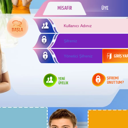
MİSAFİR
ÜYE
ŞİFREMİ
YENİ
UNUTTUM?
ÜYELİK