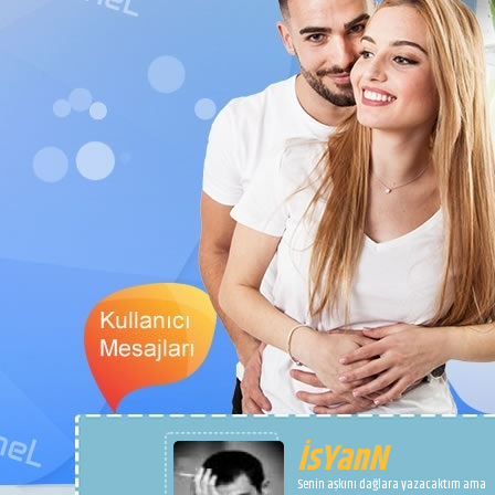
İsYanN
Senin aşkını dağlara yazacaktım ama