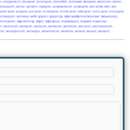
ci
,
eniyipanelcim
,
Cesurpanel
,
Zamanpanel
,
ZamanWbh
,
Zamanweb
,
Dehapanel
,
sesliozi.com
,
sesliozi
,
eslisaray.com
,
seslikal
,
seslisehir
,
lisyapanel
,
kariyerpanel.com
,
kariyerpanel
,
sesli sohbet nedir
,
sesli
rabzon panel
,
yurtpanel
,
yurt panel
,
hizmetpanel
,
hizmet panel
,
nefes panel
,
mutlu panel
,
mutlupanel
eslihesap.com
,
seslihesap
,
kesfet
,
gtyapılır
,
gtyapilirpp
,
beğeniyebeğenitakibetakipvar
,
bedavatakipçi
,
eritakipvardır
,
begenietkinligi
,
beğeni
,
beğenigrubu
,
Ruyawebajans
,
Ruyaweb
,
Ruyadizayn
,
om
,
seslisila.com
,
seslioy.com
,
seslidj.com
,
seslisel.com
,
seslirot.com
,
sesli vatan
,
seslimakara.com
,
.com
,
seslikaptan.com
,
seslikaptan
,
seslielmas.com
,
seslielmas
,
seslieuro
,
sesliyurt
,
sesliyanit
,