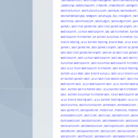
,
seslibestem.com
,
seslihulyamsesligenel
,
seslinisansesliduny
,
osesdunya
,
osesdunya.com
,
zirvecafe
,
zirvecafe.com
,
sesligam
seslitutkumuz
,
seslitutkumuz.com
,
seslikare
,
seslikare.com
seslisohbetseslipop
,
telegram
,
whatsapp
,
bip
,
instagram
,
twi
seslimisra
,
seslimisra.com
,
seslisurgun
,
seslisurgun.com
,
pan
panelci
,
sesli chat panelciler
,
sesli chat panelciler arıyom
,
en 
web tasarım
,
uzman web tasarım
,
seo
,
seo hizmetleri
,
kalite
web tasarım hizmetlleri
,
en kaliteli kurumsal hizmetler
,
tic
kiralik hosting
,
ucuz kaliteli hosting
,
kiralık resel
,
ucuz kiralı
panelci
,
sesli panelciler
,
sesli panelci arıyom
,
sesli en iyi pane
sesli sesli chat panelciler arıyom
,
sesli en iyi sesli chat panelci
web tasarım
,
sesli uzman web tasarım
,
sesli seo
,
sesli seo hi
kurumsal web tasarım
,
sesli kurumsal web tasarım hizmetll
sesli ucuz ticari web tasarım hizmetleri
,
sesli kiralık hosting
kaliteli ucuz resel
,
sesli kiralık sunucu
,
sesli ucuz kiralık s
en kaliteli panelci sesli
,
ucuz sesli chat odaları sesli
,
sesli cha
web tasrım sesli
,
ucuz web tasarım sesli
,
ucuz kaliteli web t
sesli
,
kaliteli seo hizmetleri sesli
,
ucuzkaliteli seo hizmetleri 
sesli
,
kaliteli kurumsal hizmetler sesli
,
ticari web tasarım se
ucuz kiralik hosting sesli
,
ucuz kaliteli hosting sesli
,
ucuz kir
seslitutulma
,
seslitutulma.com
,
esmersesli
,
esmersesli.com
,
sesli panelcim
,
seslipanelciler
,
mobilchat
,
mobilsite
,
mobilo
asikaradeniz.com
,
sesliiz.net
,
sesliiz.xyz
,
seslisehir.com
,
sesli
damlasesli.com
,
seslidamla.com
,
seslimeselen.com
,
seslicans
seslikudur.com
,
seslidekudur.com
,
sesliisparta.com
,
sesliferid
sesliofs.com
,
sesliyakamoz.com
,
seslilaz.com
,
seslilazlar.com
,
seslipin.com
,
seslifira.com
,
sesliesen.com
,
seslisevdalim.com
,