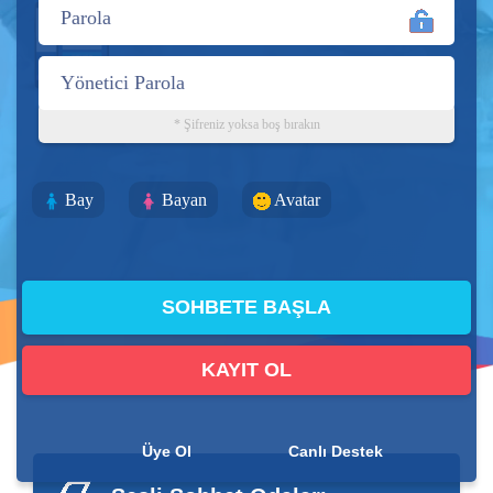
* Şifreniz yoksa boş bırakın
Bay
Bayan
Avatar
KAYIT OL
Üye Ol
Canlı Destek