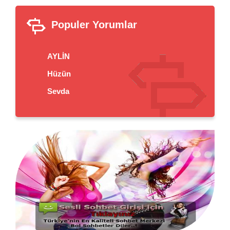
Populer Yorumlar
AYLİN
Hüzün
Sevda