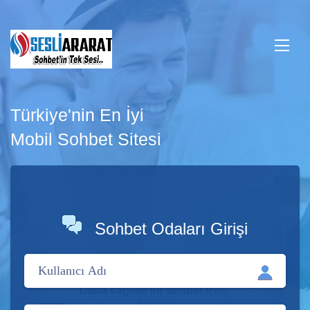
Türkiye'nin En İyi
Mobil Sohbet Sitesi
Sohbet Odaları Girişi
Daha sağlıklı bir sohbet için;