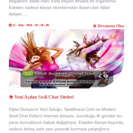
değiştiren, statik olanı hızla eleyen devasa bir organizma.
Eskiden sadece klavye tıkırtılarından ibaret olan dijital
iletişim, ...
15 - Tem - 2026 / 20 : 50 : 06
Devamını Oku
Yeni Açılan Sesli Chat Siteleri
Dijital Dünyanın Yeni Soluğu: SesliArarat.Com ve Modern
Sesli Chat Kültürü İnternet dünyası, kurulduğu ilk günden bu
yana durmaksızın kabuk değiştiriyor. Eskiden klavye başında,
sadece birkaç satır yazı yazarak kurmaya çalıştığımız