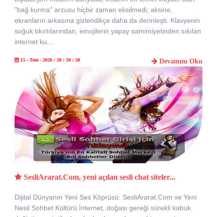
"bağ kurma" arzusu hiçbir zaman eksilmedi; aksine,
ekranların arkasına gizlendikçe daha da derinleşti. Klavyenin
soğuk tıkırtılarından, emojilerin yapay samimiyetinden sıkılan
internet ku...
15 - Tem - 2026 / 20 : 50 : 58
Devamını Oku
SesliArarat.Com, yeni açılan sesli chat siteler...
Dijital Dünyanın Yeni Ses Köprüsü: SesliArarat.Com ve Yeni
Nesil Sohbet Kültürü İnternet, doğası gereği sürekli kabuk