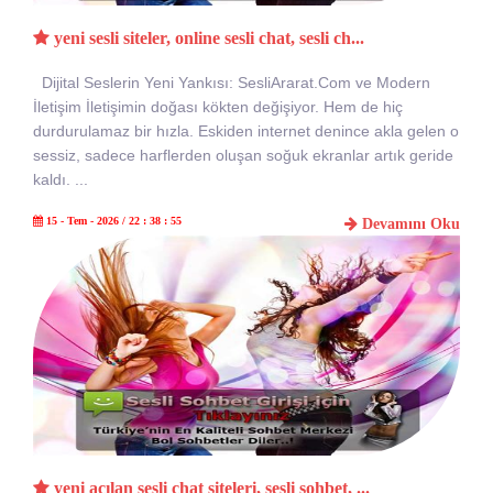
yeni sesli siteler, online sesli chat, sesli ch...
Dijital Seslerin Yeni Yankısı: SesliArarat.Com ve Modern
İletişim İletişimin doğası kökten değişiyor. Hem de hiç
durdurulamaz bir hızla. Eskiden internet denince akla gelen o
sessiz, sadece harflerden oluşan soğuk ekranlar artık geride
kaldı. ...
15 - Tem - 2026 / 22 : 38 : 55
Devamını Oku
yeni açılan sesli chat siteleri, sesli sohbet, ...